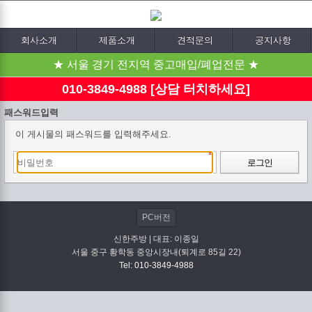
회사소개
제품소개
견적문의
공지사항
★ 서울 경기 전지역 중고매입/폐업전문 ★
010-3849-4988 [상담 터치하세요]
패스워드입력
이 게시물의 패스워드를 입력해주세요.
로그인
PC버전
신한주방 | 대표: 이종일
서울 중구 황학동 중앙시장내(퇴계로 85길 22)
Tel: 010-3849-4988