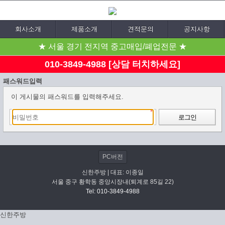
회사소개
제품소개
견적문의
공지사항
★ 서울 경기 전지역 중고매입/폐업전문 ★
010-3849-4988 [상담 터치하세요]
패스워드입력
이 게시물의 패스워드를 입력해주세요.
로그인
PC버전
신한주방 | 대표: 이종일
서울 중구 황학동 중앙시장내(퇴계로 85길 22)
Tel: 010-3849-4988
신한주방